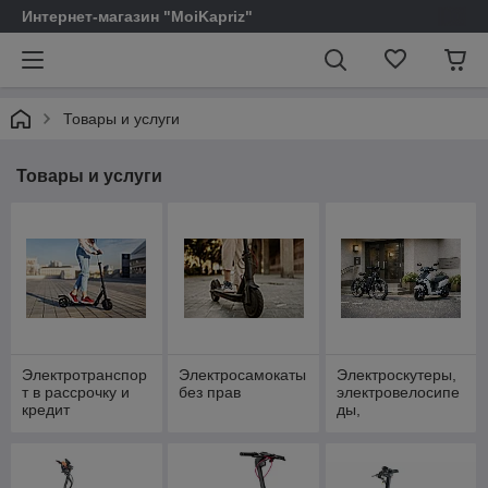
Интернет-магазин "MoiKapriz"
Товары и услуги
Товары и услуги
Электротранспор
Электросамокаты
Электроскутеры,
т в рассрочку и
без прав
электровелосипе
кредит
ды,
электропитбайки
без прав