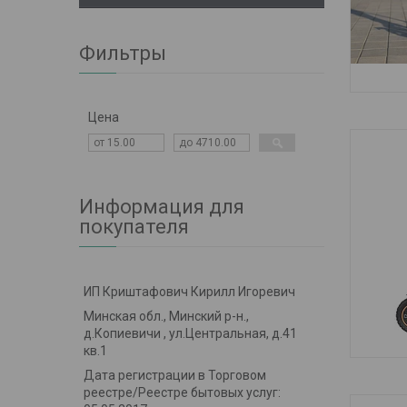
Фильтры
ЭЛЕКТ
Цена
Информация для
покупателя
ИП Криштафович Кирилл Игоревич
Минская обл., Минский р-н.,
д.Копиевичи , ул.Центральная, д.41
кв.1
Э
Дата регистрации в Торговом
реестре/Реестре бытовых услуг: