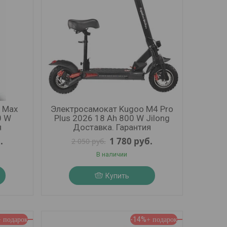
 Max
Электросамокат Kugoo M4 Pro
0 W
Plus 2026 18 Ah 800 W Jilong
я
Доставка. Гарантия
.
1 780
руб.
2 050
руб.
В наличии
Купить
-14%