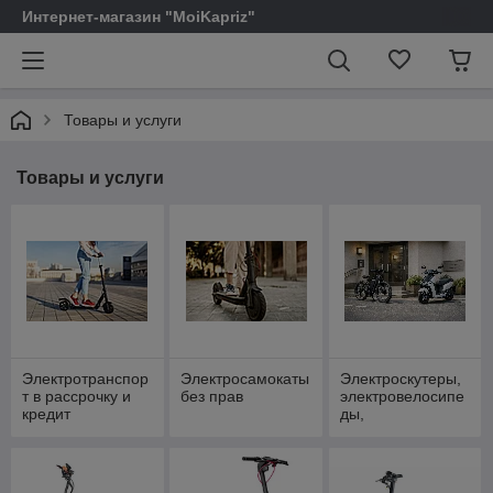
Интернет-магазин "MoiKapriz"
Товары и услуги
Товары и услуги
Электротранспор
Электросамокаты
Электроскутеры,
т в рассрочку и
без прав
электровелосипе
кредит
ды,
электропитбайки
без прав