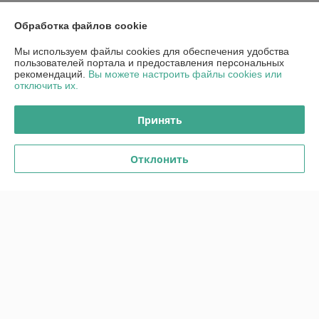
Всем рекомендую данный магазин!
Обработка файлов cookie
Показать все отзывы
Мы используем файлы cookies для обеспечения удобства
пользователей портала и предоставления персональных
рекомендаций.
Вы можете настроить файлы cookies или
О нас
отключить их.
Контакты
Принять
Доставка и оплата
Отклонить
График работы
Полная версия сайта
Политика обработки cookies
Сайт создан на платформе Deal.by